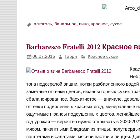
алкоголь
,
банальное
,
вино
,
красное
,
сухое
Barbaresco Fratelli 2012 Красное
06.07.2016
Гарри
Красное сухое
Крас
Небб
тона недозрелой вишни, нотки разбавленного водой
заметные оттенки цветов, нюансы горных сухих тра
сбалансированное, бархатистое — вначале, довольн
оттенки подвяленных красных ягод, минеральные нот
ощутимые нюансы подсушенных цветов, легчайшие н
год урожая — вероятно нужно открывать в 2020-20
мясом, пикантными блюдами из птицы, полутверд
паштетами и салатами, мясной пастой и пиццей. Дов