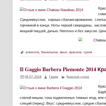
Крас
сови
Средневкусное, хорошо сбалансированное, слегка 
горчинкой в конце. Ноты черной смородины, кисло
мощной пиццей, дичью. Неплохо и без закуски. Цена:
алкоголь
,
банальное
,
вино
,
красное
,
сухое
Il Gaggio Barbera Piemonte 2014 
06.07.2016
Гарри
Красное сухое
Крас
Барб
спелой вишни, тона подвяленных темных ягод, еле
специй (перец). Вкус: средневкусное, средне сбал