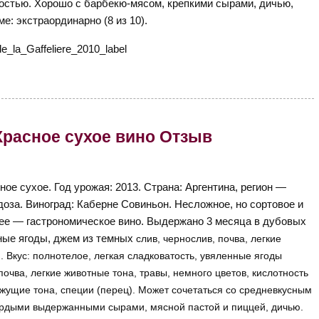
костью. Хорошо с барбекю-мясом, крепкими сырами, дичью,
ме: экстраординарно (8 из 10).
3 Красное сухое вино Отзыв
ное сухое. Год урожая: 2013. Страна: Аргентина, регион —
оза. Виноград: Каберне Совиньон. Несложное, но сортовое и
ее — гастрономическое вино. Выдержано 3 месяца в дубовых
ные ягоды,
джем из темных
слив, чернослив, почва, легкие
. Вкус: полнотелое, легкая сладковатость, увяленные ягоды
почва, легкие животные тона, травы, немного цветов, кислотность
яжущие тона, специи (перец). Может сочетаться со средневкусным
рдыми выдержанными сырами, мясной пастой и пиццей, дичью.