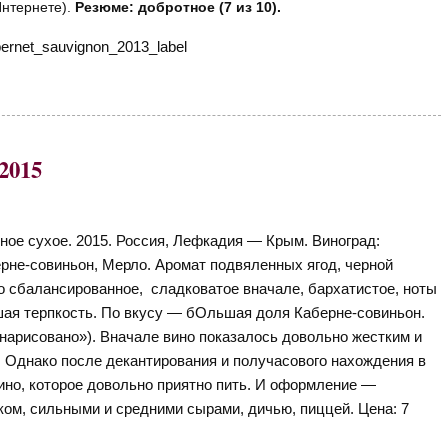
Интернете).
Резюме: добротное (7 из 10).
2015
ное сухое. 2015. Россия, Лефкадия — Крым. Виноград:
рне-совиньон, Мерло. Аромат подвяленных ягод, черной
о сбалансированное, сладковатое вначале, бархатистое, ноты
шая терпкость. По вкусу — бОльшая доля Каберне-совиньон.
«нарисовано»). Вначале вино показалось довольно жестким и
. Однако после декантирования и получасового нахождения в
ино, которое довольно приятно пить. И оформление —
ом, сильными и средними сырами, дичью, пиццей. Цена: 7