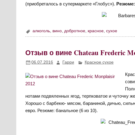
(приобреталось в супермаркете «Глобус»).
Резюме: 
алкоголь
,
вино
,
добротное
,
красное
,
сухое
Отзыв о вине Chateau Frederic Mon
06.07.2016
Гарри
Красное сухое
Крас
сови
Полн
нотами подвяленных ягод, терпковатое и чуточку ж
Хорошо с барбекю- мясом, бараниной, дичью, сильн
евро. Резюме: банальное (6 из 10).