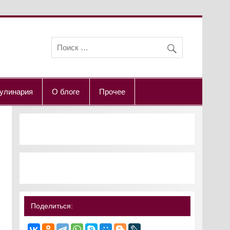
улинария
О блоге
Прочее
Поделиться: