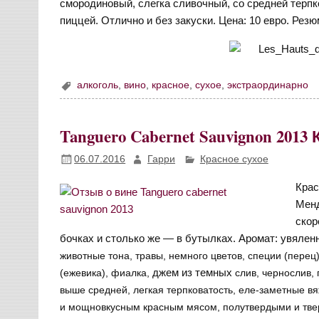
смородиновый, слегка сливочный, со средней терп
пиццей. Отлично и без закуски. Цена: 10 евро. Резю
алкоголь
,
вино
,
красное
,
сухое
,
экстраординарно
Tanguero Cabernet Sauvignon 201
06.07.2016
Гарри
Красное сухое
Крас
Менд
скор
бочках и столько же — в бутылках. Аромат: увялен
животные тона, травы, немного цветов, специи (перец)
джем из темных
(ежевика), фиалка,
слив, чернослив, 
выше средней, легкая терпковатость, еле-заметные в
и мощновкусным красным мясом, полутвердыми и тве