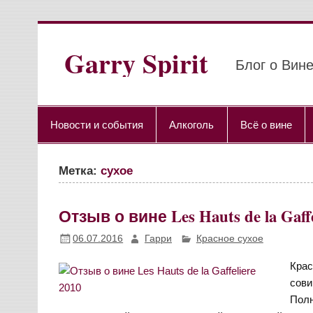
Перейти
к
содержимому
Garry Spirit
Блог о Вине
Новости и события
Алкоголь
Всё о вине
Метка:
сухое
Отзыв о вине Les Hauts de la Gaffe
06.07.2016
Гарри
Красное сухое
Крас
сови
Полн