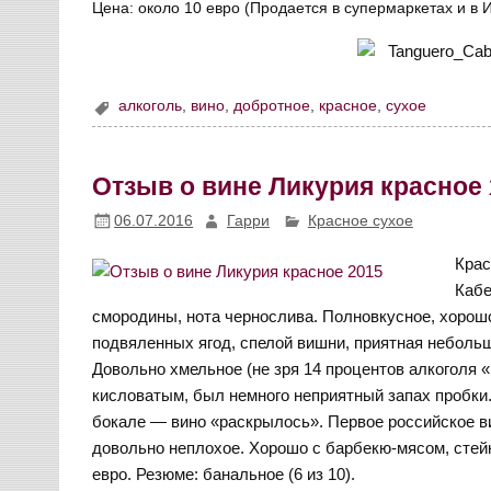
Цена: около 10 евро (Продается в супермаркетах и в 
алкоголь
,
вино
,
добротное
,
красное
,
сухое
Отзыв о вине Ликурия красное 
06.07.2016
Гарри
Красное сухое
Крас
Кабе
смородины, нота чернослива. Полновкусное, хорош
подвяленных ягод, спелой вишни, приятная неболь
Довольно хмельное (не зря 14 процентов алкоголя 
кисловатым, был немного неприятный запах пробки
бокале — вино «раскрылось». Первое российское в
довольно неплохое. Хорошо с барбекю-мясом, стейк
евро. Резюме: банальное (6 из 10).