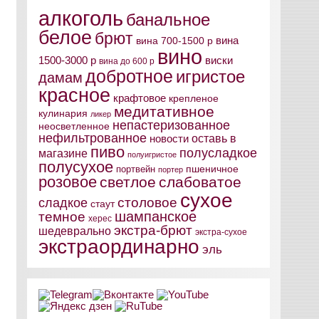
алкоголь
банальное
белое
брют
вина
вина 700-1500 р
вино
виски
1500-3000 р
вина до 600 р
добротное
игристое
дамам
красное
крафтовое
крепленое
медитативное
кулинария
ликер
непастеризованное
неосветленное
нефильтрованное
оставь в
новости
пиво
полусладкое
магазине
полуигристое
полусухое
пшеничное
портвейн
портер
розовое
светлое
слабоватое
сухое
столовое
сладкое
стаут
шампанское
темное
херес
экстра-брют
шедеврально
экстра-сухое
экстраординарно
эль