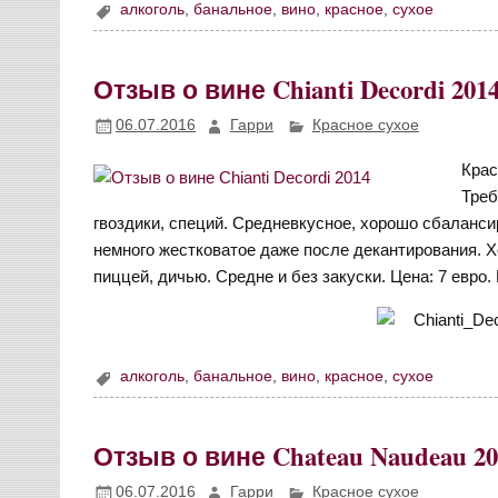
алкоголь
,
банальное
,
вино
,
красное
,
сухое
Отзыв о вине Chianti Decordi 201
06.07.2016
Гарри
Красное сухое
Крас
Треб
гвоздики, специй. Средневкусное, хорошо сбаланс
немного жестковатое даже после декантирования. 
пиццей, дичью. Средне и без закуски. Цена: 7 евро. 
алкоголь
,
банальное
,
вино
,
красное
,
сухое
Отзыв о вине Chateau Naudeau 20
06.07.2016
Гарри
Красное сухое