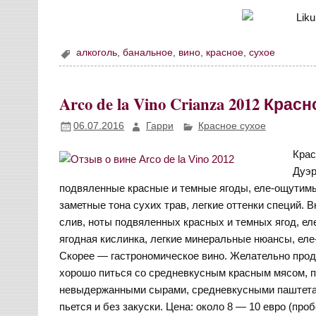
алкоголь
,
банальное
,
вино
,
красное
,
сухое
Arco de la Vino Crianza 2012 Кра
06.07.2016
Гарри
Красное сухое
Крас
Дуэр
подвяленные красные и темные ягоды, еле-ощутимы
заметные тона сухих трав, легкие оттенки специй. 
слив, ноты подвяленных красных и темных ягод, ел
ягодная кислинка, легкие минеральные нюансы, еле
Скорее — гастрономическое вино. Желательно проде
хорошо питься со средневкусным красным мясом, 
невыдержанными сырами, средневкусными паштетам
пьется и без закуски. Цена: около 8 — 10 евро (про