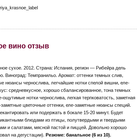
сное вино отзыв
ное сухое. 2012. Страна: Испания, регион — Рибейра дель
о. Виноград: Темпранильо. Аромат: оттенки темных слив,
е нюансы чернослива, легчайшие нотки спелой вишни, еле-
Вкус: средневкусное, хорошо сбалансированное, тона темных
е-ощутимые нотки чернослива, легкая терпковатость, заметная
-заметные цветочные оттенки, еле-заметные нюансы специй.
кантировать или подержать в бокале 15-20 минут. Будет
пикантными блюдами из птицы, полутвердыми и твердыми
и и салатами, мясной пастой и пиццей. Довольно хорошо
бовал на дегустации).
Резюме: банальное (6 из 10).