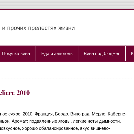
 и прочих прелестях жизни
Покупка вина
Еда и алкоголь
Вина под бюджет
К
liere 2010
ное сухое. 2010. Франция, Бордо. Виноград: Мерло, Каберне-
ньон. Аромат: подвяленные ягоды, легкие ноты дымности.
овкусное, хорошо сбалансированное, вкус вишнево-