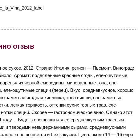
 вино отзыв
ное сухое. 2012. Страна: Италия, регион — Пьемонт. Виноград:
иоло. Аромат: подвяленные красные ягоды, еле-ощутимые
 варенья из черной смородины, минеральные тона, еле-
в, еле-ощутимые специи (перец). Вкус: средневкусное, хорошо
о заметная ягодная кислинка, тона вишни, еле-заметные
ки, легкая терпкость, оттенки сухих горных трав, еле-
отки специй. Скорее — гастрономическое вино. Однако этот
21 году… Будет хорошо питься со средневкусным красным
ыми и твердыми невыдержанными сырами, средневкусными
ольно хорошо пьется и без закуски. Цена: около 14 — 16 евро