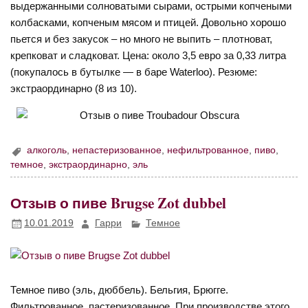
выдержанными солноватыми сырами, острыми копчеными
колбасками, копченым мясом и птицей. Довольно хорошо
пьется и без закусок – но много не выпить – плотноват,
крепковат и сладковат. Цена: около 3,5 евро за 0,33 литра
(покупалось в бутылке — в баре Waterloo). Резюме:
экстраординарно (8 из 10).
алкоголь
,
непастеризованное
,
нефильтрованное
,
пиво
,
темное
,
экстраординарно
,
эль
Отзыв о пиве Brugse Zot dubbel
10.01.2019
Гарри
Темное
Темное пиво (эль, дюббель). Бельгия, Брюгге.
Фильтрованное, пастеризованное. При производстве этого