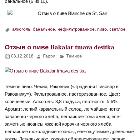
банальное (6 из 10).
алкоголь
,
банальное
,
нефильтрованное
,
пиво
,
светлое
Отзыв о пиве Bakalar tmava desitka
03.12.2018
Гарри
Темное
Темное пиво. Чехия, Раковник («Традични Пивовар в
Раковнику»). Фильтрованное, пастеризованное. Цвет:
коричневый. Алкоголь: 3,8 градуса, плотность: 9,6%.
Аромат: легкий карамельный солод, легчайшие нотки
заварного черного хлеба, легчайшие тона хмеля, еле-
заметные нюансы жженой корочки черного хлеба,
легчайшие шоколадные нюансы, еле-ощутимые древесные
нотки. Легковкусное, хорошо сбалансированное, легкие