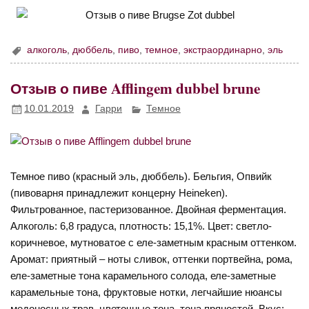
алкоголь
,
дюббель
,
пиво
,
темное
,
экстраординарно
,
эль
Отзыв о пиве Afflingem dubbel brune
10.01.2019
Гарри
Темное
Темное пиво (красный эль, дюббель). Бельгия, Опвийк
(пивоварня принадлежит концерну Heineken).
Фильтрованное, пастеризованное. Двойная ферментация.
Алкоголь: 6,8 градуса, плотность: 15,1%. Цвет: светло-
коричневое, мутноватое с еле-заметным красным оттенком.
Аромат: приятный – ноты сливок, оттенки портвейна, рома,
еле-заметные тона карамельного солода, еле-заметные
карамельные тона, фруктовые нотки, легчайшие нюансы
медоносных трав, цветочные тона, тона пряностей. Вкус: