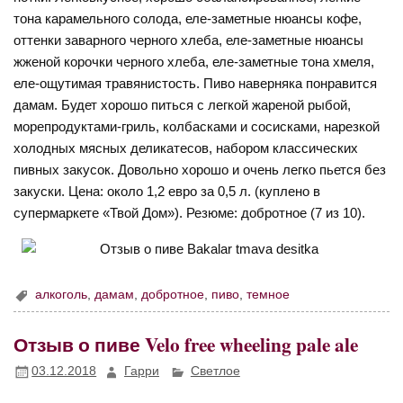
тона карамельного солода, еле-заметные нюансы кофе,
оттенки заварного черного хлеба, еле-заметные нюансы
жженой корочки черного хлеба, еле-заметные тона хмеля,
еле-ощутимая травянистость. Пиво наверняка понравится
дамам. Будет хорошо питься с легкой жареной рыбой,
морепродуктами-гриль, колбасками и сосисками, нарезкой
холодных мясных деликатесов, набором классических
пивных закусок. Довольно хорошо и очень легко пьется без
закуски. Цена: около 1,2 евро за 0,5 л. (куплено в
супермаркете «Твой Дом»). Резюме: добротное (7 из 10).
алкоголь
,
дамам
,
добротное
,
пиво
,
темное
Отзыв о пиве Velo free wheeling pale ale
03.12.2018
Гарри
Светлое