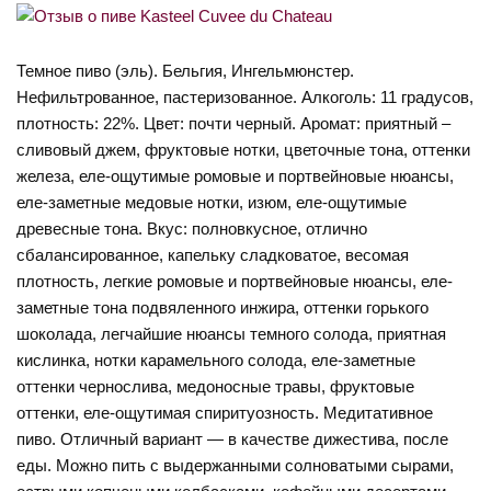
Темное пиво (эль). Бельгия, Ингельмюнстер.
Нефильтрованное, пастеризованное. Алкоголь: 11 градусов,
плотность: 22%. Цвет: почти черный. Аромат: приятный –
сливовый джем, фруктовые нотки, цветочные тона, оттенки
железа, еле-ощутимые ромовые и портвейновые нюансы,
еле-заметные медовые нотки, изюм, еле-ощутимые
древесные тона. Вкус: полновкусное, отлично
сбалансированное, капельку сладковатое, весомая
плотность, легкие ромовые и портвейновые нюансы, еле-
заметные тона подвяленного инжира, оттенки горького
шоколада, легчайшие нюансы темного солода, приятная
кислинка, нотки карамельного солода, еле-заметные
оттенки чернослива, медоносные травы, фруктовые
оттенки, еле-ощутимая спиритуозность. Медитативное
пиво. Отличный вариант — в качестве дижестива, после
еды. Можно пить с выдержанными солноватыми сырами,