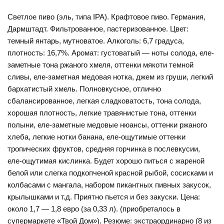
Светлое пиво (эль, типа IPA). Крафтовое пиво. Германия,
Дармштадт. Фильтрованное, пастеризованное. Цвет:
темный янтарь, мутноватое. Алкоголь: 6,7 градуса,
плотность: 16,7%. Аромат: густоватый — ноты солода, еле-
заметные тона ржаного хмеля, оттенки мякоти темной
сливы, еле-заметная медовая нотка, джем из груши, легкий
бархатистый хмель. Полновкусное, отлично
сбалансированное, легкая сладковатость, тона солода,
хорошая плотность, легкие травянистые тона, оттенки
полыни, еле-заметные медовые нюансы, оттенки ржаного
хлеба, легкие нотки банана, еле-ощутимые оттенки
тропических фруктов, средняя горчинка в послевкусии,
еле-ощутимая кислинка. Будет хорошо питься с жареной
белой или слегка подкопченой красной рыбой, сосисками и
колбасами с мангала, набором пикантных пивных закусок,
крылышками и т.д. Приятно пьется и без закуски. Цена:
около 1,7 — 1,8 евро (за 0,33 л). (приобреталось в
супермаркете «Твой Дом»). Резюме: экстраординарно (8 из