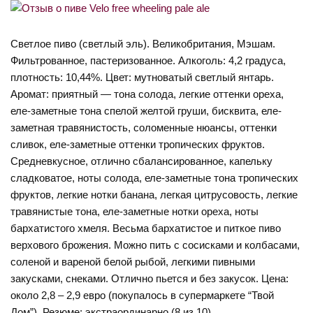
Светлое пиво (светлый эль). Великобритания, Мэшам.
Фильтрованное, пастеризованное. Алкоголь: 4,2 градуса,
плотность: 10,44%. Цвет: мутноватый светлый янтарь.
Аромат: приятный — тона солода, легкие оттенки ореха,
еле-заметные тона спелой желтой груши, бисквита, еле-
заметная травянистость, соломенные нюансы, оттенки
сливок, еле-заметные оттенки тропических фруктов.
Средневкусное, отлично сбалансированное, капельку
сладковатое, ноты солода, еле-заметные тона тропических
фруктов, легкие нотки банана, легкая цитрусовость, легкие
травянистые тона, еле-заметные нотки ореха, ноты
бархатистого хмеля. Весьма бархатистое и питкое пиво
верхового брожения. Можно пить с сосисками и колбасами,
соленой и вареной белой рыбой, легкими пивными
закусками, снеками. Отлично пьется и без закусок. Цена:
около 2,8 – 2,9 евро (покупалось в супермаркете “Твой
Дом”). Резюме: экстраординарно (8 из 10).