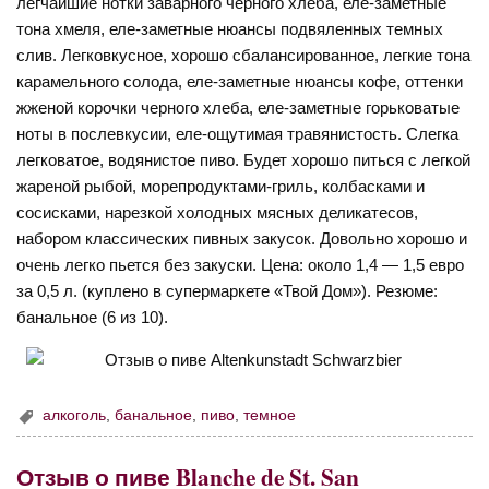
легчайшие нотки заварного черного хлеба, еле-заметные
тона хмеля, еле-заметные нюансы подвяленных темных
слив. Легковкусное, хорошо сбалансированное, легкие тона
карамельного солода, еле-заметные нюансы кофе, оттенки
жженой корочки черного хлеба, еле-заметные горьковатые
ноты в послевкусии, еле-ощутимая травянистость. Слегка
легковатое, водянистое пиво. Будет хорошо питься с легкой
жареной рыбой, морепродуктами-гриль, колбасками и
сосисками, нарезкой холодных мясных деликатесов,
набором классических пивных закусок. Довольно хорошо и
очень легко пьется без закуски. Цена: около 1,4 — 1,5 евро
за 0,5 л. (куплено в супермаркете «Твой Дом»). Резюме:
банальное (6 из 10).
алкоголь
,
банальное
,
пиво
,
темное
Отзыв о пиве Blanche de St. San