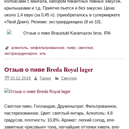
колбасами с мангала, набором пикантных пивных закусок,
крылышками и т.д. Приятно пьется и без закуски. Цена:
около 1,4 евро (за 0,45 л). (приобреталось в супермаркете
«Твой Дом»). Резюме: экстраординарно (8 из 10).
алкоголь
,
нефильтрованное
,
пиво
,
светлое
,
экстраординарно
,
эль
Отзыв о пиве Breda Royal lager
10.12.2018
Гарри
Светлое
Светлое пиво. Голландия, Друвенштрат. Фильтрованное,
пастеризованное. Цвет: светлый янтарь. Алкоголь: 4,8
градусов, плотность: 10,8%. Аромат: легкий солод, еле-
заметные «рисовые» тона, легчайшие оттенки хмеля, еле-