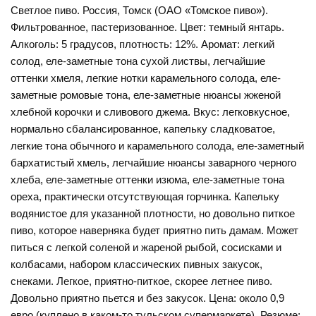
Светлое пиво. Россия, Томск (ОАО «Томское пиво»).
Фильтрованное, пастеризованное. Цвет: темный янтарь.
Алкоголь: 5 градусов, плотность: 12%. Аромат: легкий
солод, еле-заметные тона сухой листвы, легчайшие
оттенки хмеля, легкие нотки карамельного солода, еле-
заметные ромовые тона, еле-заметные нюансы жженой
хлебной корочки и сливового джема. Вкус: легковкусное,
нормально сбалансированное, капельку сладковатое,
легкие тона обычного и карамельного солода, еле-заметный
бархатистый хмель, легчайшие нюансы заварного черного
хлеба, еле-заметные оттенки изюма, еле-заметные тона
ореха, практически отсутствующая горчинка. Капельку
водянистое для указанной плотности, но довольно питкое
пиво, которое наверняка будет приятно пить дамам. Может
питься с легкой соленой и жареной рыбой, сосисками и
колбасами, набором классических пивных закусок,
снеками. Легкое, приятно-питкое, скорее летнее пиво.
Довольно приятно пьется и без закусок. Цена: около 0,9
евро (куплено в каком-то тульском супермаркете). Резюме: