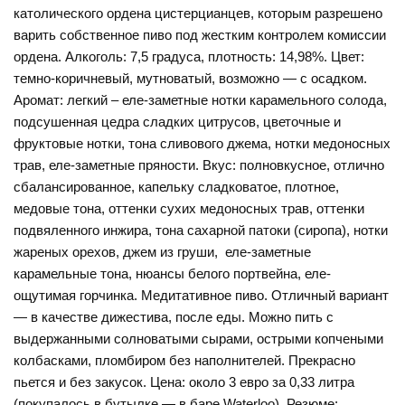
католического ордена цистерцианцев, которым разрешено
варить собственное пиво под жестким контролем комиссии
ордена. Алкоголь: 7,5 градуса, плотность: 14,98%. Цвет:
темно-коричневый, мутноватый, возможно — с осадком.
Аромат: легкий – еле-заметные нотки карамельного солода,
подсушенная цедра сладких цитрусов, цветочные и
фруктовые нотки, тона сливового джема, нотки медоносных
трав, еле-заметные пряности. Вкус: полновкусное, отлично
сбалансированное, капельку сладковатое, плотное,
медовые тона, оттенки сухих медоносных трав, оттенки
подвяленного инжира, тона сахарной патоки (сиропа), нотки
жареных орехов, джем из груши, еле-заметные
карамельные тона, нюансы белого портвейна, еле-
ощутимая горчинка. Медитативное пиво. Отличный вариант
— в качестве дижестива, после еды. Можно пить с
выдержанными солноватыми сырами, острыми копчеными
колбасками, пломбиром без наполнителей. Прекрасно
пьется и без закусок. Цена: около 3 евро за 0,33 литра
(покупалось в бутылке — в баре Waterloo). Резюме: