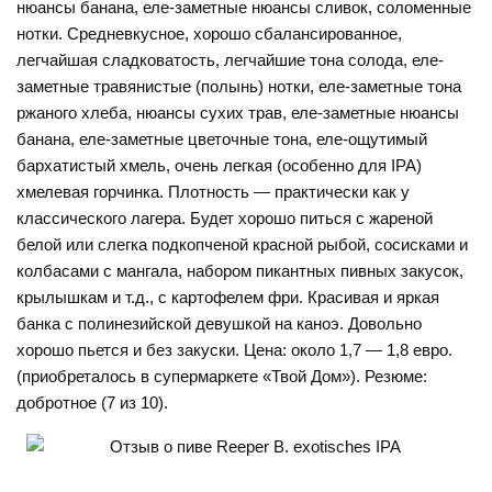
нюансы банана, еле-заметные нюансы сливок, соломенные
нотки. Средневкусное, хорошо сбалансированное,
легчайшая сладковатость, легчайшие тона солода, еле-
заметные травянистые (полынь) нотки, еле-заметные тона
ржаного хлеба, нюансы сухих трав, еле-заметные нюансы
банана, еле-заметные цветочные тона, еле-ощутимый
бархатистый хмель, очень легкая (особенно для IPA)
хмелевая горчинка. Плотность — практически как у
классического лагера. Будет хорошо питься с жареной
белой или слегка подкопченой красной рыбой, сосисками и
колбасами с мангала, набором пикантных пивных закусок,
крылышкам и т.д., с картофелем фри. Красивая и яркая
банка с полинезийской девушкой на каноэ. Довольно
хорошо пьется и без закуски. Цена: около 1,7 — 1,8 евро.
(приобреталось в супермаркете «Твой Дом»). Резюме:
добротное (7 из 10).