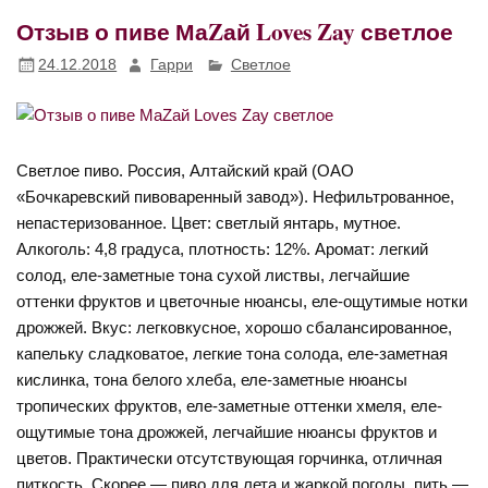
Отзыв о пиве МаZай Loves Zay светлое
24.12.2018
Гарри
Светлое
Светлое пиво. Россия, Алтайский край (ОАО
«Бочкаревский пивоваренный завод»). Нефильтрованное,
непастеризованное. Цвет: светлый янтарь, мутное.
Алкоголь: 4,8 градуса, плотность: 12%. Аромат: легкий
солод, еле-заметные тона сухой листвы, легчайшие
оттенки фруктов и цветочные нюансы, еле-ощутимые нотки
дрожжей. Вкус: легковкусное, хорошо сбалансированное,
капельку сладковатое, легкие тона солода, еле-заметная
кислинка, тона белого хлеба, еле-заметные нюансы
тропических фруктов, еле-заметные оттенки хмеля, еле-
ощутимые тона дрожжей, легчайшие нюансы фруктов и
цветов. Практически отсутствующая горчинка, отличная
питкость. Скорее — пиво для лета и жаркой погоды, пить —