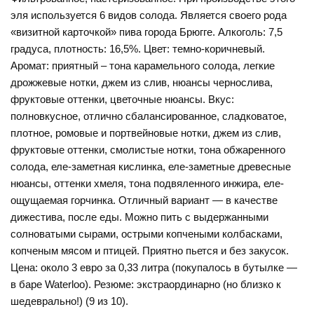
эля используется 6 видов солода. Является своего рода
«визитной карточкой» пива города Брюгге. Алкоголь: 7,5
градуса, плотность: 16,5%. Цвет: темно-коричневый.
Аромат: приятный – тона карамельного солода, легкие
дрожжевые нотки, джем из слив, нюансы чернослива,
фруктовые оттенки, цветочные нюансы. Вкус:
полновкусное, отлично сбалансированное, сладковатое,
плотное, ромовые и портвейновые нотки, джем из слив,
фруктовые оттенки, смолистые нотки, тона обжаренного
солода, еле-заметная кислинка, еле-заметные древесные
нюансы, оттенки хмеля, тона подвяленного инжира, еле-
ощущаемая горчинка. Отличный вариант — в качестве
дижестива, после еды. Можно пить с выдержанными
солноватыми сырами, острыми копчеными колбасками,
копченым мясом и птицей. Приятно пьется и без закусок.
Цена: около 3 евро за 0,33 литра (покупалось в бутылке —
в баре Waterloo). Резюме: экстраординарно (но близко к
шедеврально!) (9 из 10).