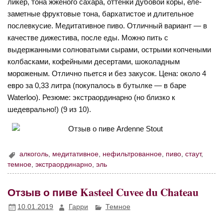
ликер, тона жженого сахара, оттенки дубовой коры, еле-
заметные фруктовые тона, бархатистое и длительное
послевкусие. Медитативное пиво. Отличный вариант — в
качестве дижестива, после еды. Можно пить с
выдержанными солноватыми сырами, острыми копчеными
колбасками, кофейными десертами, шоколадным
мороженым. Отлично пьется и без закусок. Цена: около 4
евро за 0,33 литра (покупалось в бутылке — в баре
Waterloo). Резюме: экстраординарно (но близко к
шедеврально!) (9 из 10).
алкоголь
,
медитативное
,
нефильтрованное
,
пиво
,
стаут
,
темное
,
экстраординарно
,
эль
Отзыв о пиве Kasteel Cuvee du Chateau
10.01.2019
Гарри
Темное