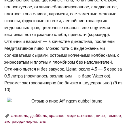
полновкусное, отлично сбалансированное, сладковатое,
плотное, тона сливок, карамели, еле-заметные медовые
нюансы, фруктовые оттенки, легчайшие тона сухих
медоносных трав, цветочные нюансы, еле-ощутимая
кислинка, нотки ржаного хлеба, пряности (кориандр).
Отличный вариант — в качестве дижестива, после еды.
Медитативное пиво. Можно пить с выдержанными
солноватыми сырами, острыми копчеными колбасками, с
жирноватым и плотным пломбиром без наполнителей.
Отлично пьется и без закусок. Цена: около 4,5 — 5 евро за
0,5 литра (покупалось разливным — в баре Waterloo).
Резюме: экстраординарно (но близко к шедеврально!) (9 из
10).
алкоголь
,
дюббель
,
красное
,
медитативное
,
пиво
,
темное
,
экстраординарно
,
эль