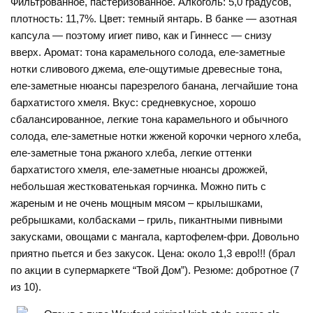
Фильтрованное, пастеризованное. Алкоголь: 5,0 градусов,
плотность: 11,7%. Цвет: темный янтарь. В банке — азотная
капсула — поэтому игиет пиво, как и Гиннесс — снизу
вверх. Аромат: тона карамельного солода, еле-заметные
нотки сливового джема, еле-ощутимые древесные тона,
еле-заметные нюансы парезрелого банана, легчайшие тона
бархатистого хмеля. Вкус: средневкусное, хорошо
сбалансированное, легкие тона карамельного и обычного
солода, еле-заметные нотки жженой корочки черного хлеба,
еле-заметные тона ржаного хлеба, легкие оттенки
бархатистого хмеля, еле-заметные нюансы дрожжей,
небольшая жестковатенькая горчинка. Можно пить с
жареным и не очень мощным мясом – крылышками,
ребрышками, колбасками – гриль, пикантными пивными
закусками, овощами с мангала, картофелем-фри. Довольно
приятно пьется и без закусок. Цена: около 1,3 евро!!! (брал
по акции в супермаркете “Твой Дом”). Резюме: добротное (7
из 10).