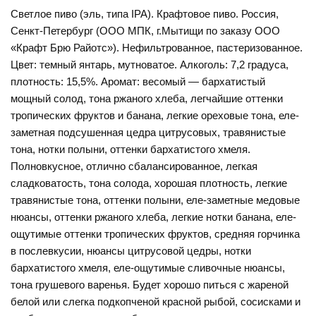
Светлое пиво (эль, типа IPA). Крафтовое пиво. Россия,
Сенкт-Петербург (ООО МПК, г.Мытищи по заказу ООО
«Крафт Брю Райотс»). Нефильтрованное, пастеризованное.
Цвет: темный янтарь, мутноватое. Алкоголь: 7,2 градуса,
плотность: 15,5%. Аромат: весомый — бархатистый
мощный солод, тона ржаного хлеба, легчайшие оттенки
тропических фруктов и банана, легкие ореховые тона, еле-
заметная подсушенная цедра цитрусовых, травянистые
тона, нотки полыни, оттенки бархатистого хмеля.
Полновкусное, отлично сбалансированное, легкая
сладковатость, тона солода, хорошая плотность, легкие
травянистые тона, оттенки полыни, еле-заметные медовые
нюансы, оттенки ржаного хлеба, легкие нотки банана, еле-
ощутимые оттенки тропических фруктов, средняя горчинка
в послевкусии, нюансы цитрусовой цедры, нотки
бархатистого хмеля, еле-ощутимые сливочные нюансы,
тона грушевого варенья. Будет хорошо питься с жареной
белой или слегка подкопченой красной рыбой, сосисками и