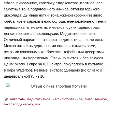
сбалансированное, капельку сладковатое, плотное, еле-
заметные тона подвяленного инжира, оттенки горького
шоколада, дымные нотки, тона жженой корочки темного
хлеба, нотки карамельного солода, еле-заметные оттенки
чернослива, еле-заметные нюансы сухих горных трав,
легкая горчинка в послевкусии. Медитативное пиво.
Отличный вариант — в качестве дижестива, после еды.
Можно пить с выдержанными солноватыми сырами,
острыми копчеными колбасками, кофейными десертами,
шоколадным мороженым. Отлично пьется и без закусок.
Цена: около 3 евро за 0,33 литра (покупалось в бутылке —
в баре Waterloo). Резюме: экстраординарно (но близко к
шедеврально!) (9 из 10).
алкоголь
,
медитативное
,
нефильтрованное
,
пиво
,
темное
,
экстраординарно
,
эль