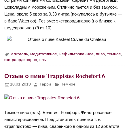
острыми копчеными колбасками, кофейными десертами,
шоколадным мороженым. Отлично пьется и без закусок.
Цена: около 5 евро за 0,33 литра (покупалось в бутылке —
в баре Waterloo). Резюме: экстраординарно (но близко к
шедеврально!) (9 из 10).
алкоголь
,
медитативное
,
нефильтрованное
,
пиво
,
темное
,
экстраординарно
,
эль
Отзыв о пиве Trappistes Rochefort 6
10.01.2019
Гарри
Темное
Темное пиво (эль). Бельгия, Рошфорт. Фильтрованное,
непастеризованное. Представитель линейки т. н.
«траппистов» — пива, сваренного в одном из 12 аббатств