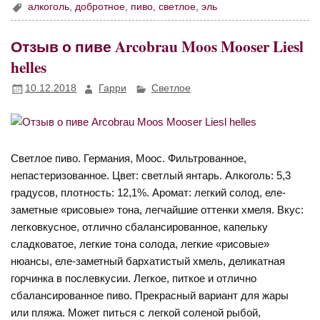
алкоголь
,
добротное
,
пиво
,
светлое
,
эль
Отзыв о пиве Arcobrau Moos Mooser Liesl
helles
10.12.2018
Гарри
Светлое
Светлое пиво. Германия, Моос. Фильтрованное,
непастеризованное. Цвет: светлый янтарь. Алкоголь: 5,3
градусов, плотность: 12,1%. Аромат: легкий солод, еле-
заметные «рисовые» тона, легчайшие оттенки хмеля. Вкус:
легковкусное, отлично сбалансированное, капельку
сладковатое, легкие тона солода, легкие «рисовые»
нюансы, еле-заметный бархатистый хмель, деликатная
горчинка в послевкусии. Легкое, питкое и отлично
сбалансированное пиво. Прекрасный вариант для жары
или пляжа. Может питься с легкой соленой рыбой,