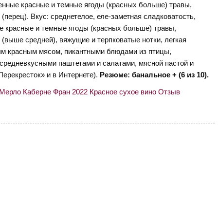
нные красные и темные ягоды (красных больше) травы,
(перец). Вкус: среднетелое, еле-заметная сладковатость,
е красные и темные ягоды (красных больше) травы,
 (выше средней), вяжущие и терпковатые нотки, легкая
ным красным мясом, пикантными блюдами из птицы,
редневкусными паштетами и салатами, мясной пастой и
«Перекресток» и в Интернете).
Резюме: банальное + (6 из 10).