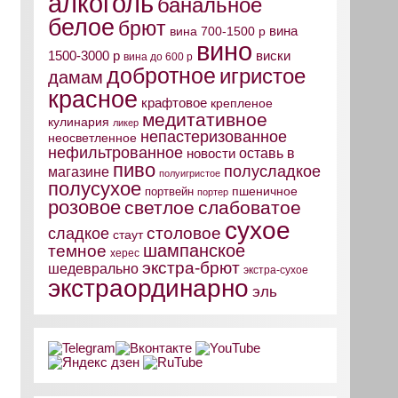
алкоголь
банальное
белое
брют
вина
вина 700-1500 р
вино
виски
1500-3000 р
вина до 600 р
добротное
игристое
дамам
красное
крафтовое
крепленое
медитативное
кулинария
ликер
непастеризованное
неосветленное
нефильтрованное
оставь в
новости
пиво
полусладкое
магазине
полуигристое
полусухое
пшеничное
портвейн
портер
розовое
светлое
слабоватое
сухое
столовое
сладкое
стаут
шампанское
темное
херес
экстра-брют
шедеврально
экстра-сухое
экстраординарно
эль