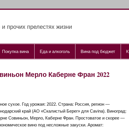
 и прочих прелестях жизни
Покупка вина
Еда и алкоголь
Вина под бюджет
К
виньон Мерло Каберне Фран 2022
ное сухое. Год урожая: 2022. Страна: Россия, регион —
нодарский край (АО «Скалистый Берег» для Cavina). Виноград:
рне Совиньон, Мерло, Каберне Фран. Простоватое и скорее —
рономическое вино под несложные закуски. Аромат: