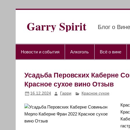
Перейти
к
содержимому
Garry Spirit
Блог о Вине
Новости и события
Алкоголь
Всё о вине
Усадьба Перовских Каберне Со
Красное сухое вино Отзыв
16.12.2024
Гарри
Красное сухое
Крас
Крас
Кабе
гаст