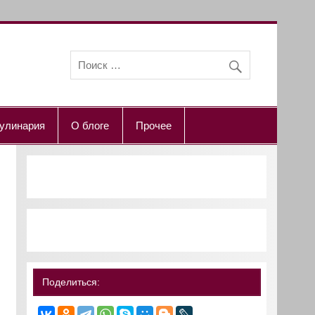
улинария
О блоге
Прочее
Поделиться: