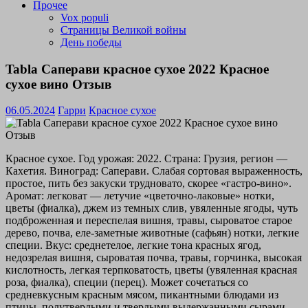
Прочее
Vox populi
Страницы Великой войны
День победы
Tabla Саперави красное сухое 2022 Красное
сухое вино Отзыв
06.05.2024
Гарри
Красное сухое
Красное сухое. Год урожая: 2022. Страна: Грузия, регион —
Кахетия. Виноград: Саперави. Слабая сортовая выраженность,
простое, пить без закуски трудновато, скорее «гастро-вино».
Аромат: легковат — летучие «цветочно-лаковые» нотки,
цветы (фиалка), джем из темных слив, увяленные ягоды, чуть
подброженная и переспелая вишня, травы, сыроватое старое
дерево, почва, еле-заметные животные (сафьян) нотки, легкие
специи. Вкус: среднетелое, легкие тона красных ягод,
недозрелая вишня, сыроватая почва, травы, горчинка, высокая
кислотность, легкая терпковатость, цветы (увяленная красная
роза, фиалка), специи (перец). Может сочетаться со
средневкусным красным мясом, пикантными блюдами из
птицы, полутвердыми и твердыми выдержанными сырами,