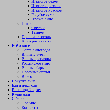
Игристое белое
Игристое розовое
Игристое красное
Голубое сухое
Прочее вино
Пиво
Светлое
Темное
Прочий алкоголь
Критерии оценки
Всё о вине
Сорта винограда
Винные туры
Винные регионы
Российское вино
Винные бары
Полезные статьи
Видео
Покупка вина
Еда и алкоголь
Вина под бюджет
Кулинария
О блоге
Обо мне
Контакты