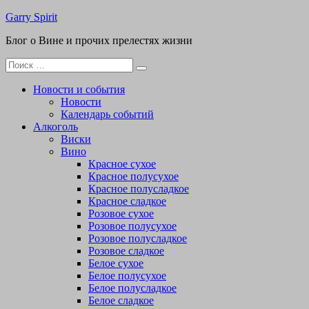
Перейти
Garry Spirit
к
Блог о Вине и прочих прелестях жизни
содержимому
Поиск
для:
Новости и события
Новости
Календарь событий
Алкоголь
Виски
Вино
Красное сухое
Красное полусухое
Красное полусладкое
Красное сладкое
Розовое сухое
Розовое полусухое
Розовое полусладкое
Розовое сладкое
Белое сухое
Белое полусухое
Белое полусладкое
Белое сладкое