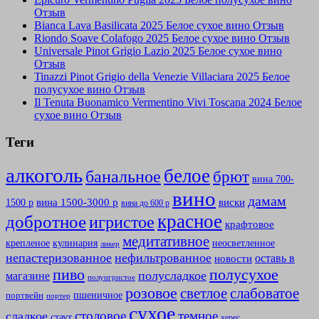
Отзыв
Bianca Lava Basilicata 2025 Белое сухое вино Отзыв
Riondo Soave Colafogo 2025 Белое сухое вино Отзыв
Universale Pinot Grigio Lazio 2025 Белое сухое вино
Отзыв
Tinazzi Pinot Grigio della Venezie Villaciara 2025 Белое
полусухое вино Отзыв
Il Tenuta Buonamico Vermentino Vivi Toscana 2024 Белое
сухое вино Отзыв
Теги
алкоголь
белое
банальное
брют
вина 700-
вино
дамам
вина 1500-3000 р
виски
1500 р
вина до 600 р
красное
добротное
игристое
крафтовое
медитативное
крепленое
кулинария
неосветленное
ликер
непастеризованное
нефильтрованное
оставь в
новости
полусухое
пиво
полусладкое
магазине
полуигристое
розовое
слабоватое
светлое
пшеничное
портвейн
портер
сухое
столовое
темное
сладкое
стаут
херес