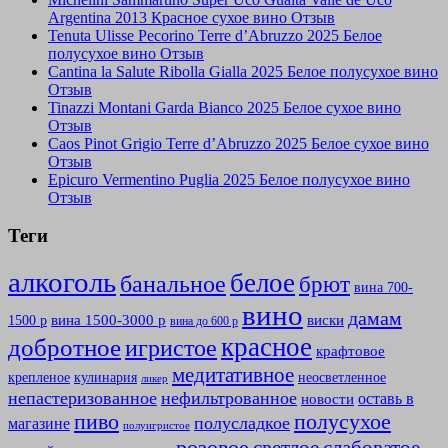
Argentina 2013 Красное сухое вино Отзыв
Tenuta Ulisse Pecorino Terre d’Abruzzo 2025 Белое
полусухое вино Отзыв
Cantina la Salute Ribolla Gialla 2025 Белое полусухое вино
Отзыв
Tinazzi Montani Garda Bianco 2025 Белое сухое вино
Отзыв
Caos Pinot Grigio Terre d’Abruzzo 2025 Белое сухое вино
Отзыв
Epicuro Vermentino Puglia 2025 Белое полусухое вино
Отзыв
Теги
алкоголь
белое
банальное
брют
вина 700-
вино
дамам
вина 1500-3000 р
виски
1500 р
вина до 600 р
красное
добротное
игристое
крафтовое
медитативное
крепленое
кулинария
неосветленное
ликер
непастеризованное
нефильтрованное
оставь в
новости
полусухое
пиво
полусладкое
магазине
полуигристое
розовое