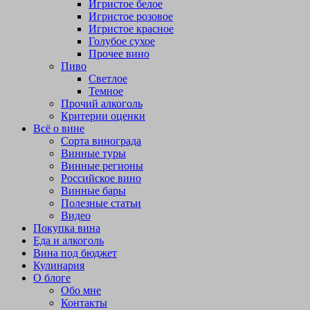
Игристое белое
Игристое розовое
Игристое красное
Голубое сухое
Прочее вино
Пиво
Светлое
Темное
Прочий алкоголь
Критерии оценки
Всё о вине
Сорта винограда
Винные туры
Винные регионы
Российское вино
Винные бары
Полезные статьи
Видео
Покупка вина
Еда и алкоголь
Вина под бюджет
Кулинария
О блоге
Обо мне
Контакты