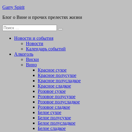
Перейти
Garry Spirit
к
Блог о Вине и прочих прелестях жизни
содержимому
Поиск
для:
Новости и события
Новости
Календарь событий
Алкоголь
Виски
Вино
Красное сухое
Красное полусухое
Красное полусладкое
Красное сладкое
Розовое сухое
Розовое полусухое
Розовое полусладкое
Розовое сладкое
Белое сухое
Белое полусухое
Белое полусладкое
Белое сладкое