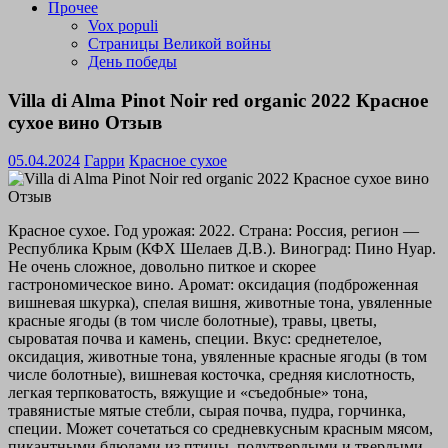
Прочее
Vox populi
Страницы Великой войны
День победы
Villa di Alma Pinot Noir red organic 2022 Красное
сухое вино Отзыв
05.04.2024
Гарри
Красное сухое
Красное сухое. Год урожая: 2022. Страна: Россия, регион —
Республика Крым (КФХ Шелаев Д.В.). Виноград: Пино Нуар.
Не очень сложное, довольно питкое и скорее
гастрономическое вино. Аромат: оксидация (подброженная
вишневая шкурка), спелая вишня, животные тона, увяленные
красные ягоды (в том числе болотные), травы, цветы,
сыроватая почва и камень, специи. Вкус: среднетелое,
оксидация, животные тона, увяленные красные ягоды (в том
числе болотные), вишневая косточка, средняя кислотность,
легкая терпковатость, вяжущие и «съедобные» тона,
травянистые мятые стебли, сырая почва, пудра, горчинка,
специи. Может сочетаться со средневкусным красным мясом,
пикантными блюдами из птицы, полутвердыми и твердыми