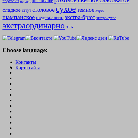
слабоватое
светлое
пшеничное
портвейн
портер
сухое
столовое
темное
сладкое
стаут
херес
шампанское
экстра-брют
шедеврально
экстра-сухое
экстраординарно
эль
Choose language:
Контакты
Карта сайта