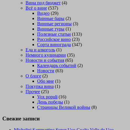
Вина под бюджет
(4)
Всё о вине
(537)
Видео
(29)
Винные бары
(2)
Винные регионы
(3)
Винные туры
(1)
Полезные статьи
(133)
Российское вино
(23)
Сорта винограда
(347)
Еда и алкоголь
(1)
Немного кулинарии
(35)
Новости и события
(65)
Календарь событий
(2)
Новости
(63)
О блоге
(2)
Обо мне
(1)
Покупка вина
(1)
Прочее
(25)
Vox populi
(16)
День победы
(1)
Страницы Великой войны
(8)
Свежие записи
Michelini Sammartino Super Uco Gualta Valle de Uco