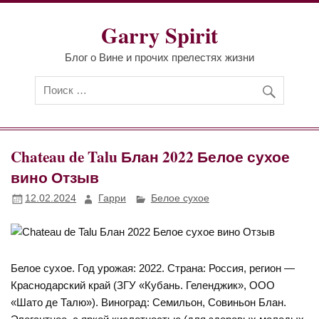
Перейти
к
Garry Spirit
содержимому
Блог о Вине и прочих прелестях жизни
Chateau de Talu Блан 2022 Белое сухое
вино Отзыв
12.02.2024
Гарри
Белое сухое
Белое сухое. Год урожая: 2022. Страна: Россия, регион —
Краснодарский край (ЗГУ «Кубань. Геленджик», ООО
«Шато де Талю»). Виноград: Семильон, Совиньон Блан.