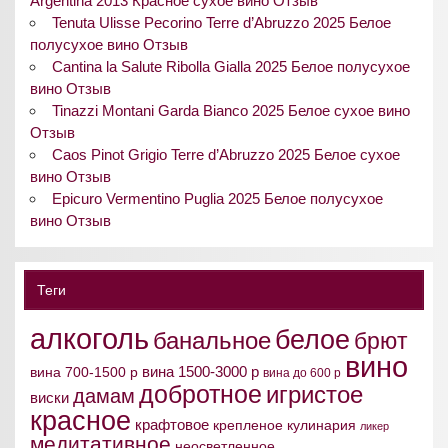
Argentina 2013 Красное сухое вино Отзыв
Tenuta Ulisse Pecorino Terre d’Abruzzo 2025 Белое
полусухое вино Отзыв
Cantina la Salute Ribolla Gialla 2025 Белое полусухое
вино Отзыв
Tinazzi Montani Garda Bianco 2025 Белое сухое вино
Отзыв
Caos Pinot Grigio Terre d’Abruzzo 2025 Белое сухое
вино Отзыв
Epicuro Vermentino Puglia 2025 Белое полусухое
вино Отзыв
Теги
алкоголь
белое
банальное
брют
вино
вина 1500-3000 р
вина 700-1500 р
вина до 600 р
добротное
игристое
дамам
виски
красное
крафтовое
крепленое
кулинария
ликер
медитативное
неосветленное