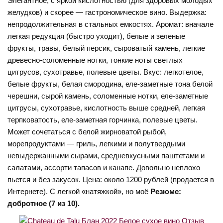
Элегантное, с яркой кислотностью (для здоровых молодых
желудков) и скорее — гастрономическое вино. Выдержка:
непродолжительная в стальных емкостях. Аромат: вначале
легкая редукция (быстро уходит), белые и зеленые
фрукты, травы, белый персик, сыроватый камень, легкие
древесно-соломенные нотки, тонкие ноты светлых
цитрусов, сухотравье, полевые цветы. Вкус: легкотелое,
белые фрукты, белая смородина, еле-заметные тона белой
черешни, сырой камень, соломенные нотки, еле-заметные
цитрусы, сухотравье, кислотность выше средней, легкая
терпковатость, еле-заметная горчинка, полевые цветы.
Может сочетаться с белой жирноватой рыбой,
морепродуктами — гриль, легкими и полутвердыми
невыдержанными сырами, средневкусными паштетами и
салатами, ассорти тапасов и канапе. Довольно неплохо
пьется и без закусок. Цена: около 1200 рублей (продается в
Интернете). С легкой «натяжкой», но моё
Резюме:
добротное (7 из 10).