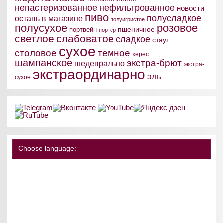
непастеризованное
нефильтрованное
новости
пиво
полусладкое
оставь в магазине
полуигристое
полусухое
розовое
пшеничное
портвейн
портер
светлое
слабоватое
сладкое
стаут
сухое
столовое
темное
херес
шампанское
экстра-брют
шедеврально
экстра-
экстраординарно
эль
сухое
Choose language: