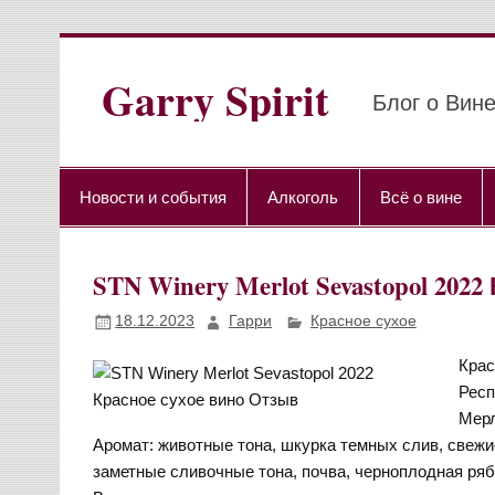
Перейти
к
содержимому
Garry Spirit
Блог о Вине
Новости и события
Алкоголь
Всё о вине
STN Winery Merlot Sevastopol 20
18.12.2023
Гарри
Красное сухое
Крас
Респ
Мерл
Аромат: животные тона, шкурка темных слив, свежи
заметные сливочные тона, почва, черноплодная ряб