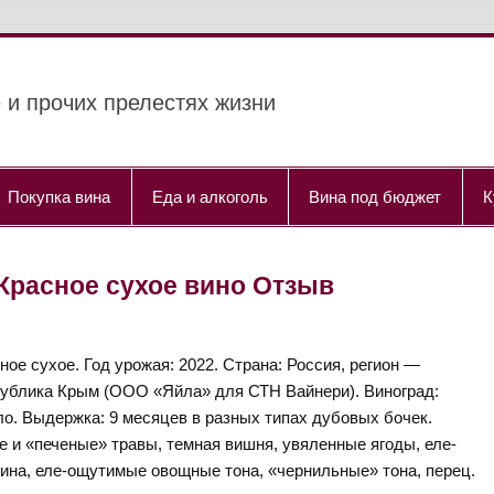
 и прочих прелестях жизни
Покупка вина
Еда и алкоголь
Вина под бюджет
К
22 Красное сухое вино Отзыв
ное сухое. Год урожая: 2022. Страна: Россия, регион —
ублика Крым (ООО «Яйла» для СТН Вайнери). Виноград:
о. Выдержка: 9 месяцев в разных типах дубовых бочек.
е и «печеные» травы, темная вишня, увяленные ягоды, еле-
ина, еле-ощутимые овощные тона, «чернильные» тона, перец.