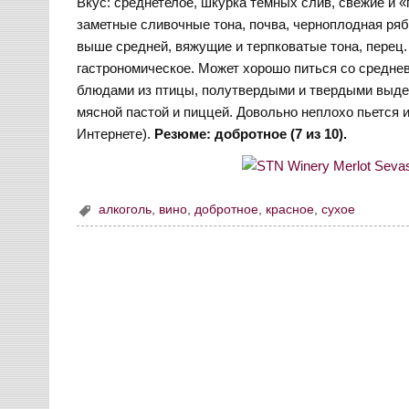
Вкус: среднетелое, шкурка темных слив, свежие и 
заметные сливочные тона, почва, черноплодная ряб
выше средней, вяжущие и терпковатые тона, перец.
гастрономическое. Может хорошо питься со средн
блюдами из птицы, полутвердыми и твердыми выд
мясной пастой и пиццей. Довольно неплохо пьется и
Интернете).
Резюме: добротное (7 из 10).
алкоголь
,
вино
,
добротное
,
красное
,
сухое