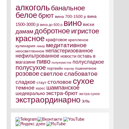
алкоголь
банальное
белое
брют
вина
вина 700-1500 р
вино
виски
1500-3000 р
вина до 600 р
добротное
игристое
дамам
красное
крафтовое
крепленое
медитативное
кулинария
ликер
непастеризованное
неосветленное
нефильтрованное
оставь в
новости
пиво
полусладкое
магазине
полуигристое
полусухое
пшеничное
портвейн
портер
розовое
светлое
слабоватое
сухое
столовое
сладкое
стаут
шампанское
темное
херес
экстра-брют
шедеврально
экстра-сухое
экстраординарно
эль