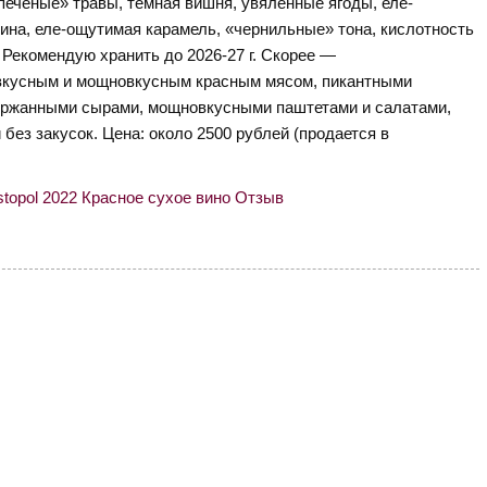
«печеные» травы, темная вишня, увяленные ягоды, еле-
ина, еле-ощутимая карамель, «чернильные» тона, кислотность
 Рекомендую хранить до 2026-27 г. Скорее —
евкусным и мощновкусным красным мясом, пикантными
ержанными сырами, мощновкусными паштетами и салатами,
 без закусок. Цена: около 2500 рублей (продается в