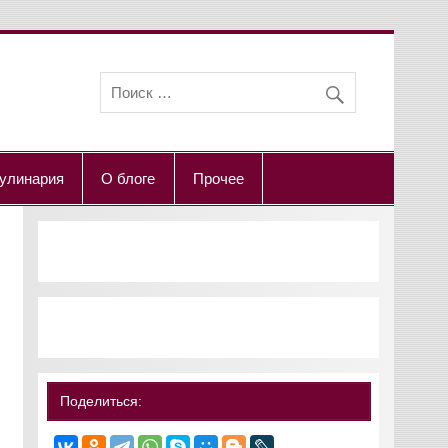
улинария
О блоге
Прочее
Поделиться: