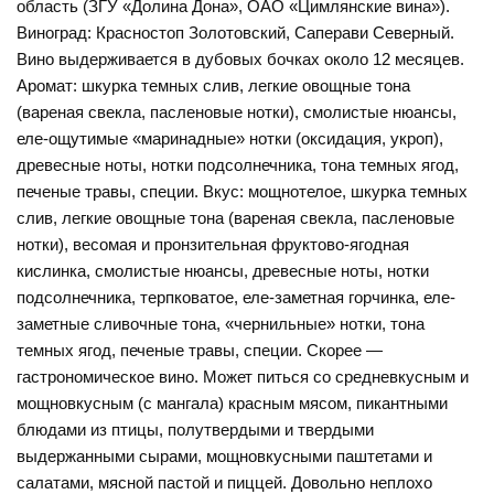
область (ЗГУ «Долина Дона», ОАО «Цимлянские вина»).
Виноград: Красностоп Золотовский, Саперави Северный.
Вино выдерживается в дубовых бочках около 12 месяцев.
Аромат: шкурка темных слив, легкие овощные тона
(вареная свекла, пасленовые нотки), смолистые нюансы,
еле-ощутимые «маринадные» нотки (оксидация, укроп),
древесные ноты, нотки подсолнечника, тона темных ягод,
печеные травы, специи. Вкус: мощнотелое, шкурка темных
слив, легкие овощные тона (вареная свекла, пасленовые
нотки), весомая и пронзительная фруктово-ягодная
кислинка, смолистые нюансы, древесные ноты, нотки
подсолнечника, терпковатое, еле-заметная горчинка, еле-
заметные сливочные тона, «чернильные» нотки, тона
темных ягод, печеные травы, специи. Скорее —
гастрономическое вино. Может питься со средневкусным и
мощновкусным (с мангала) красным мясом, пикантными
блюдами из птицы, полутвердыми и твердыми
выдержанными сырами, мощновкусными паштетами и
салатами, мясной пастой и пиццей. Довольно неплохо