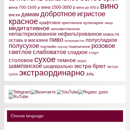
вино
вина 1500-3000 р
вина 700-1500 р
вина до 600 р
добротное
игристое
дамам
виски
красное
крафтовое
крепленое
кулинария
ликер
медитативное
неосветленное
непастеризованное
нефильтрованное
новости
пиво
полусладкое
оставь в магазине
полуигристое
полусухое
розовое
пшеничное
портвейн
портер
светлое
слабоватое
сладкое
стаут
сухое
столовое
темное
херес
шампанское
экстра-брют
шедеврально
экстра-
экстраординарно
эль
сухое
Choose language: