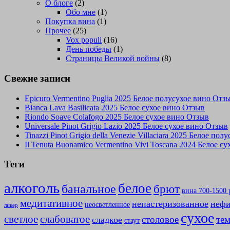
О блоге
(2)
Обо мне
(1)
Покупка вина
(1)
Прочее
(25)
Vox populi
(16)
День победы
(1)
Страницы Великой войны
(8)
Свежие записи
Epicuro Vermentino Puglia 2025 Белое полусухое вино Отз
Bianca Lava Basilicata 2025 Белое сухое вино Отзыв
Riondo Soave Colafogo 2025 Белое сухое вино Отзыв
Universale Pinot Grigio Lazio 2025 Белое сухое вино Отзыв
Tinazzi Pinot Grigio della Venezie Villaciara 2025 Белое по
Il Tenuta Buonamico Vermentino Vivi Toscana 2024 Белое с
Теги
алкоголь
белое
банальное
брют
вина 700-1500 
медитативное
непастеризованное
нефи
неосветленное
ликер
сухое
слабоватое
светлое
столовое
те
сладкое
стаут