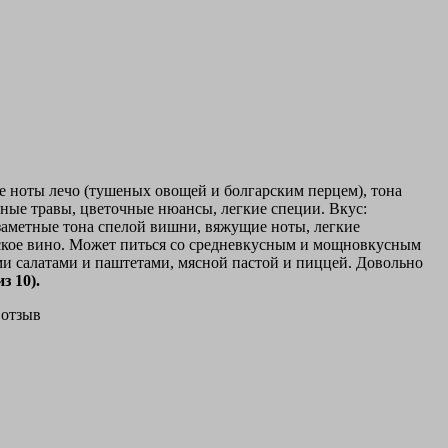
ые ноты лечо (тушеных овощей и болгарским перцем), тона
ные травы, цветочные нюансы, легкие специи. Вкус:
 заметные тона спелой вишни, вяжущие ноты, легкие
еское вино. Может питься со средневкусным и мощновкусным
 салатами и паштетами, мясной пастой и пиццей. Довольно
з 10).