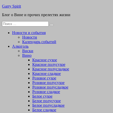
Перейти
Garry Spirit
к
Блог о Вине и прочих прелестях жизни
содержимому
Поиск
для:
Новости и события
Новости
Календарь событий
Алкоголь
Виски
Вино
Красное сухое
Красное полусухое
Красное полусладкое
Красное сладкое
Розовое сухое
Розовое полусухое
Розовое полусладкое
Розовое сладкое
Белое сухое
Белое полусухое
Белое полусладкое
Белое сладкое