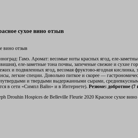
Красное сухое вино отзыв
иноград: Гамэ. Аромат: весомые ноты красных ягод, еле-заметн
ишня), еле-заметные тона почвы, запеченые свежие и сухие гор
вежих и подвяленных ягод, весомая фруктово-ягодная кислинка,
ансы, легкие специи. Довольно питкое и скорее — гастрономич
лутвердыми и твердыми выдержанными сырами, средневкусными
ется в сети «Симпл Вайн» и в Интернете).
Резюме: добротное (7 и