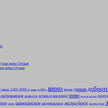
ыв
лусухое вино Отзыв
ухое вино Отзыв
вино
доброт
дамам
вина 1500-3000 р
виски
р
вина до 600 р
пиво
льтрованное
полу
оставь в магазине
новости
полуигристое
мное
шампанское
экстра-брют
шедеврально
херес
экстра-сухое