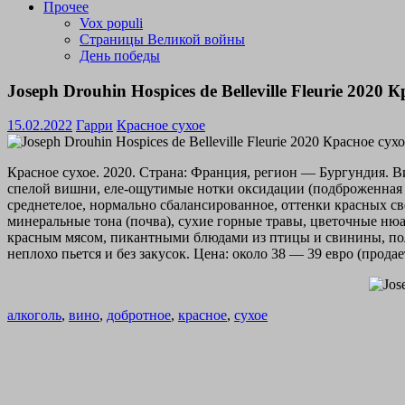
Прочее
Vox populi
Страницы Великой войны
День победы
Joseph Drouhin Hospices de Belleville Fleurie 2020 
15.02.2022
Гарри
Красное сухое
Красное сухое. 2020. Страна: Франция, регион — Бургундия. В
спелой вишни, еле-ощутимые нотки оксидации (подброженная в
среднетелое, нормально сбалансированное, оттенки красных с
минеральные тона (почва), сухие горные травы, цветочные ню
красным мясом, пикантными блюдами из птицы и свинины, по
неплохо пьется и без закусок. Цена: около 38 — 39 евро (прода
алкоголь
,
вино
,
добротное
,
красное
,
сухое