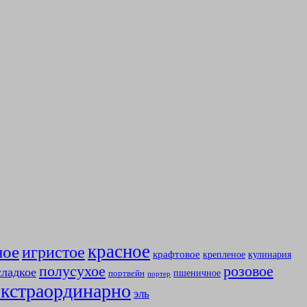
красное
ное
игристое
крафтовое
крепленое
кулинария
полусухое
розовое
сладкое
пшеничное
портвейн
портер
экстраординарно
эль