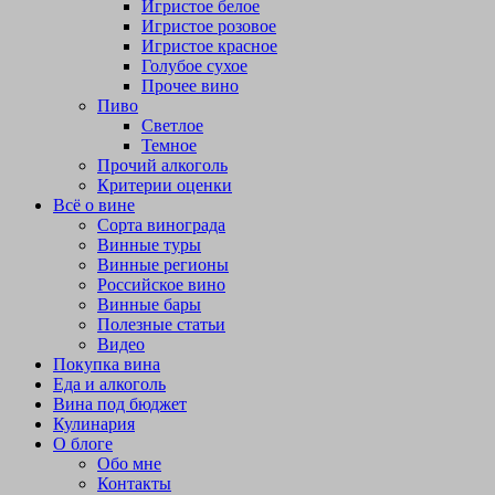
Игристое белое
Игристое розовое
Игристое красное
Голубое сухое
Прочее вино
Пиво
Светлое
Темное
Прочий алкоголь
Критерии оценки
Всё о вине
Сорта винограда
Винные туры
Винные регионы
Российское вино
Винные бары
Полезные статьи
Видео
Покупка вина
Еда и алкоголь
Вина под бюджет
Кулинария
О блоге
Обо мне
Контакты