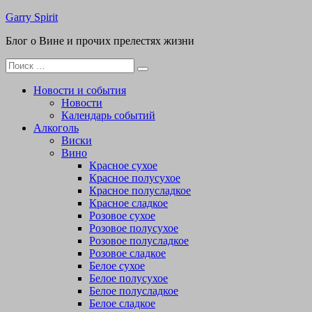
Перейти
Garry Spirit
к
Блог о Вине и прочих прелестях жизни
содержимому
Поиск
для:
Новости и события
Новости
Календарь событий
Алкоголь
Виски
Вино
Красное сухое
Красное полусухое
Красное полусладкое
Красное сладкое
Розовое сухое
Розовое полусухое
Розовое полусладкое
Розовое сладкое
Белое сухое
Белое полусухое
Белое полусладкое
Белое сладкое