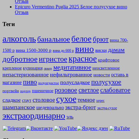
Отзыв
Epicuro Vermentino Puglia 2025 Белое полусухое вино
Отзыв
Теги
алкоголь
белое
банальное
брют
вина 700-
вино
дамам
вина 1500-3000 р
виски
1500 р
вина до 600 р
красное
добротное
игристое
крафтовое
медитативное
крепленое
кулинария
неосветленное
ликер
непастеризованное
нефильтрованное
оставь в
новости
полусухое
пиво
полусладкое
магазине
полуигристое
розовое
слабоватое
светлое
пшеничное
портвейн
портер
сухое
столовое
темное
сладкое
стаут
херес
шампанское
экстра-брют
шедеврально
экстра-сухое
экстраординарно
эль