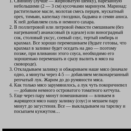
Свинину (лучше — жирноватую шейку), нарезанную
небольшими (2 — 3 см) кусочками маринуем. Маринад:
растительное масле, молотая смесь перцев, мускатный
орех, тимьян, капельку гвоздики, бадьяна и семян аниса.
К ней добавляем соль и немного сахара.
В поллитровой или литровой ёмкости смешиваем (без
нагревания!) ананасовый (в идеале) или виноградный
сок, столовый уксус, соевый соус, тертый имбирь и
крахмал. Все хорошо перемешиваем (будьте готовы, что
крахмал в заливке будет оседать на дно — поэтому
позже, при вливании этого соуса, необходимо его
хорошенько перемешать и сразу вылить в мясо на
сковороде).
Откладываем заливку и обжариваем наше мясо (вначале
одно, а минуты через 4-5 — добавляем мелконарезанный
репчатый лук. Жарим до до румяности мяса.
Как только мясо зарумянилось, а лук чуть покоричневел
— добавим немного островатого томатного кетчупа.
Еще через пару минут помешивания — вливаем в
жарящееся мясо нашу заливку (соус) и мешаем пару
минут до загустения. Все — выкладываем на тарелку и
посыпаем кунжутом…