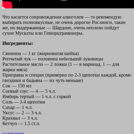
Что касается сопровождения алкоголем — то рекомендую
выбирать полновкусные, не очень дорогие Рислинги, такие
же, но выдержанные — Шардоне, очень неплохо пойдут
сухие Мускаты или Гевюрцтраминеры.
Ингредиенты:
Свинина — 1 кг (жирноватая шейка)
Репчатый лук — половина небольшой луковицы
Растительное масло — 2 ложки (1 — в маринад, 1 — для
жарки мяса)
Приправы и специи (примерно по 2-3 щепотки каждой, кроме
гвоздики и бадьяна — их чуть меньше)
Сок — 150 мл
Соевый соус — 4 — 5 ч.л.
Имбирь тертый — 1 ч.л. с горкой
Соль — 3-4 щепотки
Сахар — 1 ч.л.
Уксус — 2 — 3 ч.л.
Крахмал — 3 ч.л.
Кетчуп — 1,5 ст.л.
кулинария