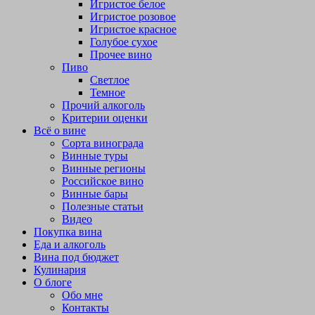
Игристое белое
Игристое розовое
Игристое красное
Голубое сухое
Прочее вино
Пиво
Светлое
Темное
Прочий алкоголь
Критерии оценки
Всё о вине
Сорта винограда
Винные туры
Винные регионы
Российское вино
Винные бары
Полезные статьи
Видео
Покупка вина
Еда и алкоголь
Вина под бюджет
Кулинария
О блоге
Обо мне
Контакты