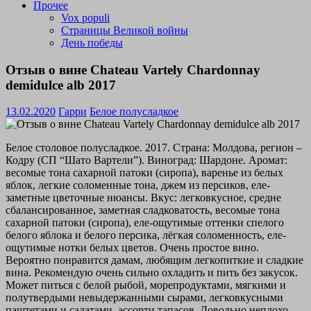
Прочее
Vox populi
Страницы Великой войны
День победы
Отзыв о вине Chateau Vartely Chardonnay
demidulce alb 2017
13.02.2020
Гарри
Белое полусладкое
Белое столовое полусладкое. 2017. Страна: Молдова, регион –
Кодру (СП “Шато Вартели”). Виноград: Шардоне. Аромат:
весомые тона сахарной патоки (сиропа), варенье из белых
яблок, легкие соломенные тона, джем из персиков, еле-
заметные цветочные нюансы. Вкус: легковкусное, средне
сбалансированное, заметная сладковатость, весомые тона
сахарной патоки (сиропа), еле-ощутимые оттенки спелого
белого яблока и белого персика, лёгкая соломенность, еле-
ощутимые нотки белых цветов. Очень простое вино.
Вероятно понравится дамам, любящим легкопиткие и сладкие
вина. Рекомендую очень сильно охладить и пить без закусок.
Может питься с белой рыбой, морепродуктами, мягкими и
полутвердыми невыдержанными сырами, легковкусными
паштетами и салатами, ассорти тапасов. Довольно неплохо