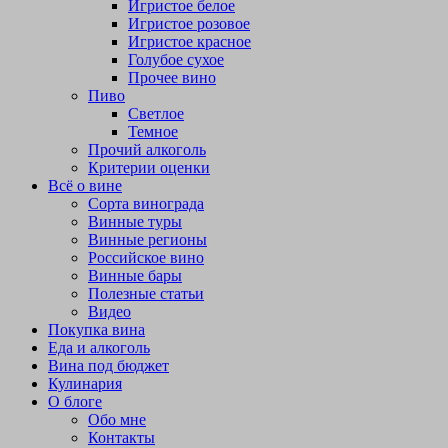
Игристое белое
Игристое розовое
Игристое красное
Голубое сухое
Прочее вино
Пиво
Светлое
Темное
Прочий алкоголь
Критерии оценки
Всё о вине
Сорта винограда
Винные туры
Винные регионы
Российское вино
Винные бары
Полезные статьи
Видео
Покупка вина
Еда и алкоголь
Вина под бюджет
Кулинария
О блоге
Обо мне
Контакты