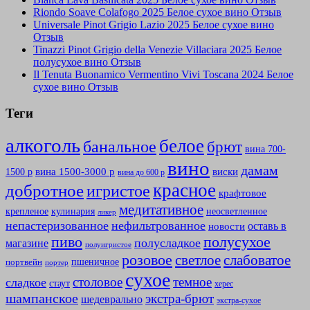
Riondo Soave Colafogo 2025 Белое сухое вино Отзыв
Universale Pinot Grigio Lazio 2025 Белое сухое вино
Отзыв
Tinazzi Pinot Grigio della Venezie Villaciara 2025 Белое
полусухое вино Отзыв
Il Tenuta Buonamico Vermentino Vivi Toscana 2024 Белое
сухое вино Отзыв
Теги
алкоголь
белое
банальное
брют
вина 700-
вино
дамам
вина 1500-3000 р
виски
1500 р
вина до 600 р
красное
добротное
игристое
крафтовое
медитативное
крепленое
кулинария
неосветленное
ликер
непастеризованное
нефильтрованное
оставь в
новости
полусухое
пиво
полусладкое
магазине
полуигристое
розовое
слабоватое
светлое
пшеничное
портвейн
портер
сухое
столовое
темное
сладкое
стаут
херес
шампанское
экстра-брют
шедеврально
экстра-сухое