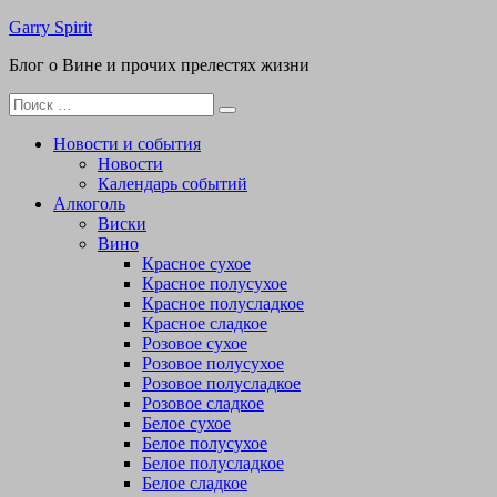
Перейти
Garry Spirit
к
Блог о Вине и прочих прелестях жизни
содержимому
Поиск
для:
Новости и события
Новости
Календарь событий
Алкоголь
Виски
Вино
Красное сухое
Красное полусухое
Красное полусладкое
Красное сладкое
Розовое сухое
Розовое полусухое
Розовое полусладкое
Розовое сладкое
Белое сухое
Белое полусухое
Белое полусладкое
Белое сладкое