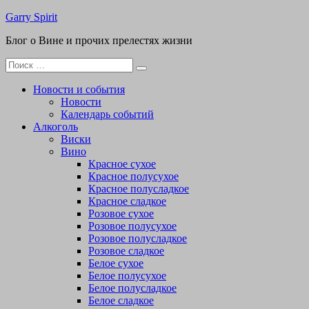
Перейти
Garry Spirit
к
Блог о Вине и прочих прелестях жизни
содержимому
Поиск
для:
Новости и события
Новости
Календарь событий
Алкоголь
Виски
Вино
Красное сухое
Красное полусухое
Красное полусладкое
Красное сладкое
Розовое сухое
Розовое полусухое
Розовое полусладкое
Розовое сладкое
Белое сухое
Белое полусухое
Белое полусладкое
Белое сладкое