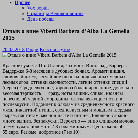
Прочее
Vox populi
Страницы Великой войны
День победы
Отзыв о вине Viberti Barbera d’Alba La Gemella
2015
20.02.2018
Гарри
Красное сухое
Красное сухое. 2015. Италия, Пьемонт. Виноград: Барбера.
Выдержка 6-8 месяцев в дубовых бочках. Аромат: вишня,
сливовый джем, легчайшие нюансы подвяленных черных
лесных ягод, оттенки смолистости, легкие оттенки специй
(перец). Средневкусное, хорошо сбалансированное, довольно
весомая терпкость — сразу, ноты вишни, сливы, нюансы
переспелой черной смородины, слегка вяжущие нотки в
послевкусии. Подойдет к блюдам из средневкусного красного
мяса, пикантной птицы, средневкусным и мощным твердым
сырам, паштетам, мясной пасте и пицце. Довольно сложно
много выпить без закуски. Вероятно — вино слишком молодо
и ему нужно полежать 2-3 года минимум. Цена: около 50 —
55 евро. Резюме: добротное (7 из 10).