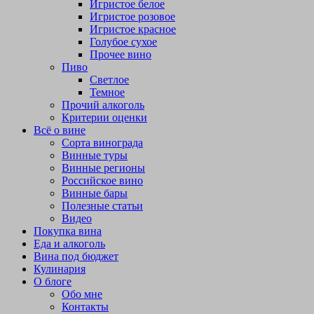
Игристое белое
Игристое розовое
Игристое красное
Голубое сухое
Прочее вино
Пиво
Светлое
Темное
Прочий алкоголь
Критерии оценки
Всё о вине
Сорта винограда
Винные туры
Винные регионы
Российское вино
Винные бары
Полезные статьи
Видео
Покупка вина
Еда и алкоголь
Вина под бюджет
Кулинария
О блоге
Обо мне
Контакты