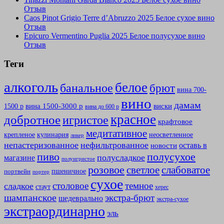
Отзыв
Caos Pinot Grigio Terre d’Abruzzo 2025 Белое сухое вино
Отзыв
Epicuro Vermentino Puglia 2025 Белое полусухое вино
Отзыв
Теги
алкоголь
белое
банальное
брют
вина 700-
вино
дамам
вина 1500-3000 р
виски
1500 р
вина до 600 р
красное
добротное
игристое
крафтовое
медитативное
крепленое
кулинария
неосветленное
ликер
непастеризованное
нефильтрованное
оставь в
новости
полусухое
пиво
полусладкое
магазине
полуигристое
розовое
слабоватое
светлое
пшеничное
портвейн
портер
сухое
столовое
темное
сладкое
стаут
херес
шампанское
экстра-брют
шедеврально
экстра-сухое
экстраординарно
эль