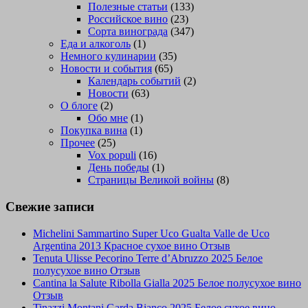
Полезные статьи
(133)
Российское вино
(23)
Сорта винограда
(347)
Еда и алкоголь
(1)
Немного кулинарии
(35)
Новости и события
(65)
Календарь событий
(2)
Новости
(63)
О блоге
(2)
Обо мне
(1)
Покупка вина
(1)
Прочее
(25)
Vox populi
(16)
День победы
(1)
Страницы Великой войны
(8)
Свежие записи
Michelini Sammartino Super Uco Gualta Valle de Uco
Argentina 2013 Красное сухое вино Отзыв
Tenuta Ulisse Pecorino Terre d’Abruzzo 2025 Белое
полусухое вино Отзыв
Cantina la Salute Ribolla Gialla 2025 Белое полусухое вино
Отзыв
Tinazzi Montani Garda Bianco 2025 Белое сухое вино